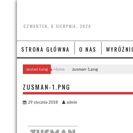
Skip
to
content
CZWARTEK, 6 SIERPNIA, 2026
STRONA GŁÓWNA
O NAS
WYRÓŻNI
Jesteś tutaj
Home
zusman-1.png
ZUSMAN-1.PNG
29 stycznia 2018
admin