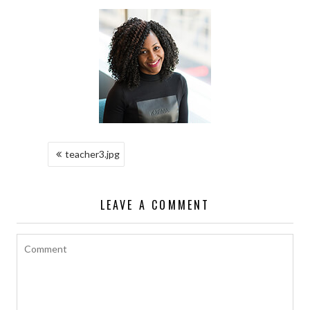
NAWIGACJA
teacher3.jpg
WPISU
LEAVE A COMMENT