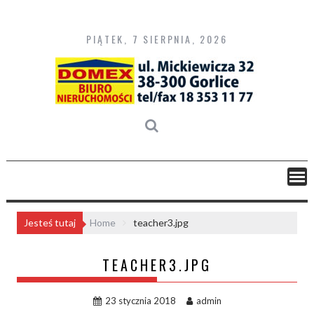
Skip
to
content
PIĄTEK, 7 SIERPNIA, 2026
Jesteś tutaj
Home
teacher3.jpg
TEACHER3.JPG
23 stycznia 2018
admin