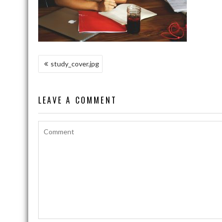
NAWIGACJA
study_cover.jpg
WPISU
LEAVE A COMMENT