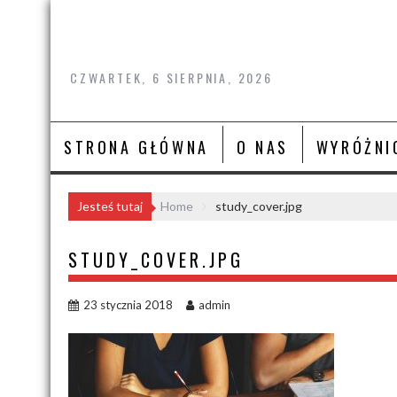
Skip
to
content
CZWARTEK, 6 SIERPNIA, 2026
STRONA GŁÓWNA
O NAS
WYRÓŻNI
Jesteś tutaj
Home
study_cover.jpg
STUDY_COVER.JPG
23 stycznia 2018
admin