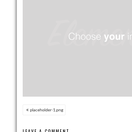
NAWIGACJA
placeholder-1.png
WPISU
LEAVE A COMMENT