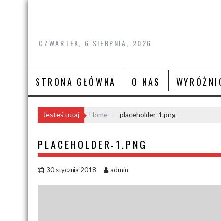
Skip
to
content
CZWARTEK, 6 SIERPNIA, 2026
STRONA GŁÓWNA
O NAS
WYRÓŻNI
Jesteś tutaj
Home
placeholder-1.png
PLACEHOLDER-1.PNG
30 stycznia 2018
admin