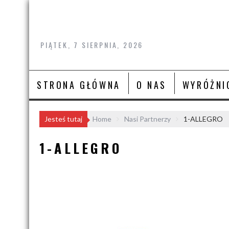
Skip
to
content
PIĄTEK, 7 SIERPNIA, 2026
STRONA GŁÓWNA
O NAS
WYRÓŻNI
Jesteś tutaj
Home
Nasi Partnerzy
1-ALLEGRO
1-ALLEGRO