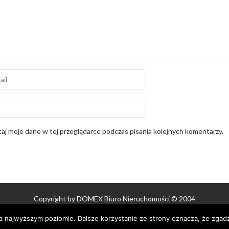
aj moje dane w tej przeglądarce podczas pisania kolejnych komentarzy.
Copyright by DOMEX Biuro Nieruchomości © 2004
Proudly powered by WordPress
|
Theme: AcmeBlog by
Acme Themes
na najwyższym poziomie. Dalsze korzystanie ze strony oznacza, że zgadz