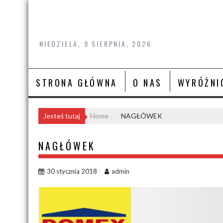
Skip
to
content
NIEDZIELA, 9 SIERPNIA, 2026
STRONA GŁÓWNA
O NAS
WYRÓŻNI
Jesteś tutaj
Home
NAGŁÓWEK
NAGŁÓWEK
30 stycznia 2018
admin