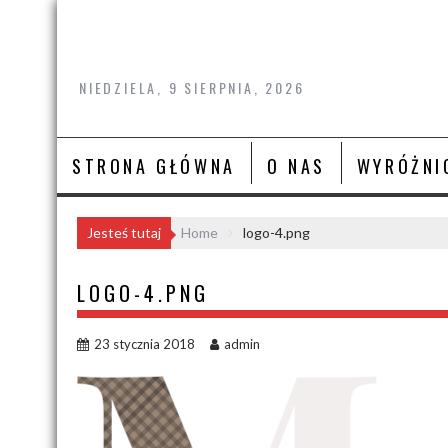
Skip
to
content
NIEDZIELA, 9 SIERPNIA, 2026
STRONA GŁÓWNA
O NAS
WYRÓŻNI
Jesteś tutaj
Home
logo-4.png
LOGO-4.PNG
23 stycznia 2018
admin