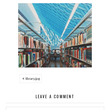
NAWIGACJA
library.jpg
WPISU
LEAVE A COMMENT