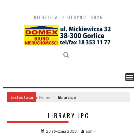
Skip
to
content
NIEDZIELA, 9 SIERPNIA, 2026
Jesteś tutaj
Home
library.jpg
LIBRARY.JPG
23 stycznia 2018
admin