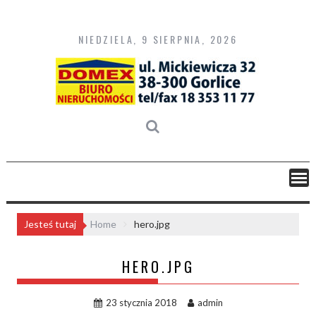
Skip
to
content
NIEDZIELA, 9 SIERPNIA, 2026
Jesteś tutaj
Home
hero.jpg
HERO.JPG
23 stycznia 2018
admin