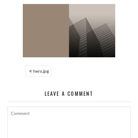
NAWIGACJA
hero.jpg
WPISU
LEAVE A COMMENT