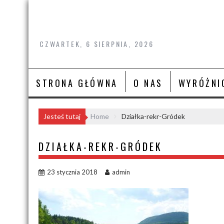
Skip
to
content
CZWARTEK, 6 SIERPNIA, 2026
STRONA GŁÓWNA
O NAS
WYRÓŻNI
Jesteś tutaj
Home
Działka-rekr-Gródek
DZIAŁKA-REKR-GRÓDEK
23 stycznia 2018
admin