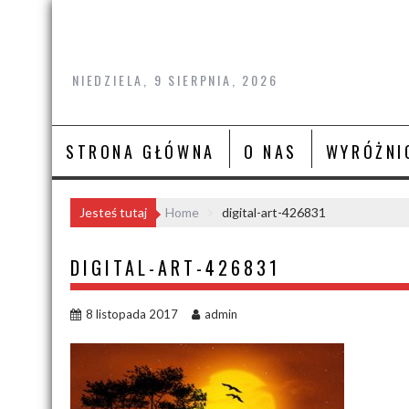
Skip
to
content
NIEDZIELA, 9 SIERPNIA, 2026
STRONA GŁÓWNA
O NAS
WYRÓŻNI
Jesteś tutaj
Home
digital-art-426831
DIGITAL-ART-426831
8 listopada 2017
admin