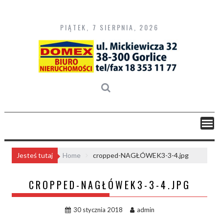
Skip
to
content
PIĄTEK, 7 SIERPNIA, 2026
Jesteś tutaj
Home
cropped-NAGŁÓWEK3-3-4.jpg
CROPPED-NAGŁÓWEK3-3-4.JPG
30 stycznia 2018
admin