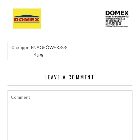
NAWIGACJA
cropped-NAGŁÓWEK3-3-
4.jpg
WPISU
LEAVE A COMMENT