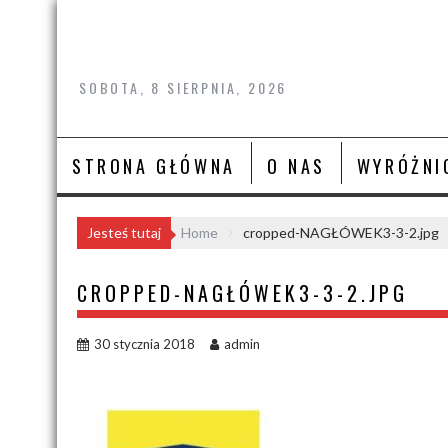
Skip
to
content
SOBOTA, 8 SIERPNIA, 2026
STRONA GŁÓWNA
O NAS
WYRÓŻNI
Jesteś tutaj
Home
cropped-NAGŁÓWEK3-3-2.jpg
CROPPED-NAGŁÓWEK3-3-2.JPG
30 stycznia 2018
admin