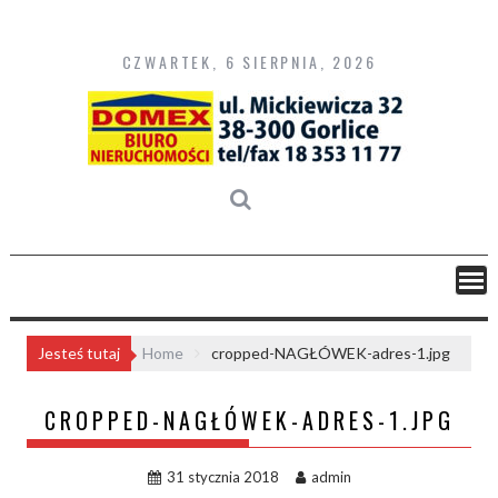
Skip
to
content
CZWARTEK, 6 SIERPNIA, 2026
Jesteś tutaj
Home
cropped-NAGŁÓWEK-adres-1.jpg
CROPPED-NAGŁÓWEK-ADRES-1.JPG
31 stycznia 2018
admin