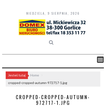
Skip
to
content
NIEDZIELA, 9 SIERPNIA, 2026
Jesteś tutaj
Home
cropped-cropped-autumn-972717-1.jpg
CROPPED-CROPPED-AUTUMN-
972717-1.JPG