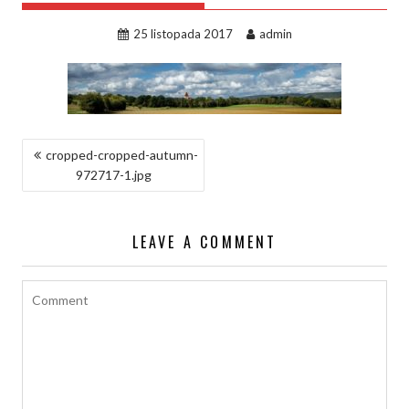
25 listopada 2017
admin
NAWIGACJA
cropped-cropped-autumn-
972717-1.jpg
WPISU
LEAVE A COMMENT