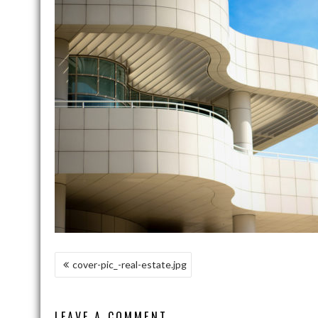
NAWIGACJA
cover-pic_-real-estate.jpg
WPISU
LEAVE A COMMENT