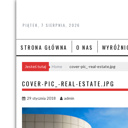
Skip
to
content
PIĄTEK, 7 SIERPNIA, 2026
STRONA GŁÓWNA
O NAS
WYRÓŻNI
Jesteś tutaj
Home
cover-pic_-real-estate.jpg
COVER-PIC_-REAL-ESTATE.JPG
29 stycznia 2018
admin