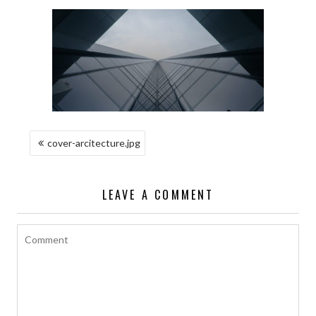
NAWIGACJA
cover-arcitecture.jpg
WPISU
LEAVE A COMMENT