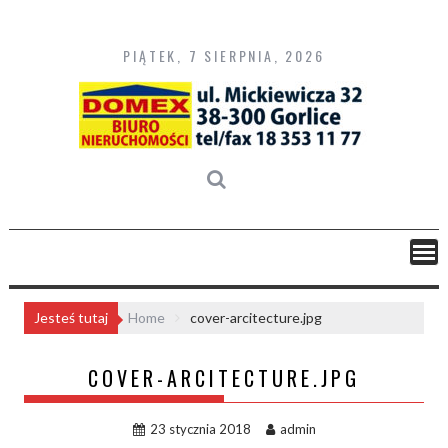
Skip
to
content
PIĄTEK, 7 SIERPNIA, 2026
Jesteś tutaj
Home
cover-arcitecture.jpg
COVER-ARCITECTURE.JPG
23 stycznia 2018
admin