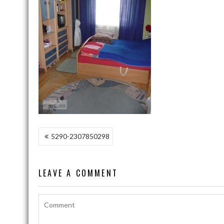
NAWIGACJA
5290-2307850298
WPISU
LEAVE A COMMENT