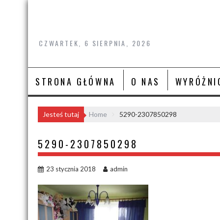
Skip
to
content
CZWARTEK, 6 SIERPNIA, 2026
STRONA GŁÓWNA
O NAS
WYRÓŻNI
Jesteś tutaj
Home
5290-2307850298
5290-2307850298
23 stycznia 2018
admin