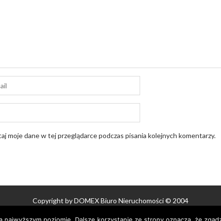
aj moje dane w tej przeglądarce podczas pisania kolejnych komentarzy.
Copyright by DOMEX Biuro Nieruchomości © 2004
Proudly powered by WordPress
|
Theme: AcmeBlog by
Acme Themes
na najwyższym poziomie. Dalsze korzystanie ze strony oznacza, że zgadz