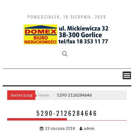
Skip
to
content
PONIEDZIAŁEK, 10 SIERPNIA, 2026
Jesteś tutaj
Home
5290-2126284646
5290-2126284646
23 stycznia 2018
admin