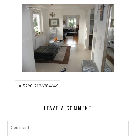
NAWIGACJA
5290-2126284646
WPISU
LEAVE A COMMENT