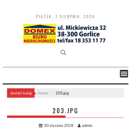
Skip
to
content
PIĄTEK, 7 SIERPNIA, 2026
Jesteś tutaj
Home
203.jpg
203.JPG
30 stycznia 2018
admin