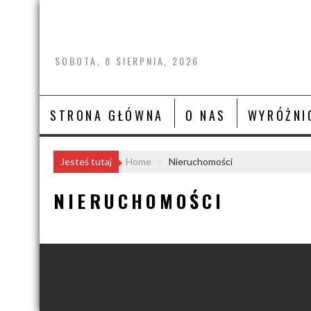
Skip
to
content
SOBOTA, 8 SIERPNIA, 2026
STRONA GŁÓWNA
O NAS
WYRÓŻNI
Jesteś tutaj
Home
Nieruchomości
NIERUCHOMOŚCI