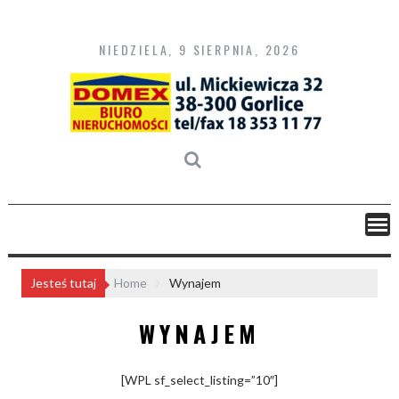
Skip
to
content
NIEDZIELA, 9 SIERPNIA, 2026
Jesteś tutaj
Home
Wynajem
WYNAJEM
[WPL sf_select_listing=”10″]