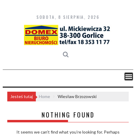
Skip
to
content
SOBOTA, 8 SIERPNIA, 2026
Jesteś tutaj
Home
Wiesław Brzozowski
NOTHING FOUND
It seems we can’t find what you’re looking for. Perhaps